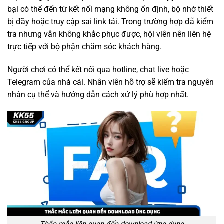
bại có thể đến từ kết nối mạng không ổn định, bộ nhớ thiết
bị đầy hoặc truy cập sai link tải. Trong trường hợp đã kiểm
tra nhưng vẫn không khắc phục được, hội viên nên liên hệ
trực tiếp với bộ phận chăm sóc khách hàng.
Người chơi có thể kết nối qua hotline, chat live hoặc
Telegram của nhà cái. Nhân viên hỗ trợ sẽ kiểm tra nguyên
nhân cụ thể và hướng dẫn cách xử lý phù hợp nhất.