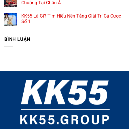
Khắc
Đảo
luận
Chuộng Tại Châu Á
Phục
Không
ở
Khi
–
KK55
Không
Bị
Góc
Có
có
KK55 Là Gì? Tìm Hiểu Nền Tảng Giải Trí Cá Cược
Chặn
Nhìn
Uy
bình
Từ
Tín
luận
Số 1
Chuyên
Không?
ở
Gia
Đánh
Đánh
Không
Giá
Giá
có
Chi
KK55
bình
BÌNH LUẬN
Tiết
–
luận
Nền
Sân
ở
Tảng
Chơi
KK55
Cược
Cá
Là
Số
Cược
Gì?
1
Được
Tìm
Ưa
Hiểu
Chuộng
Nền
Tại
Tảng
Châu
Giải
Á
Trí
Cá
Cược
Số
1