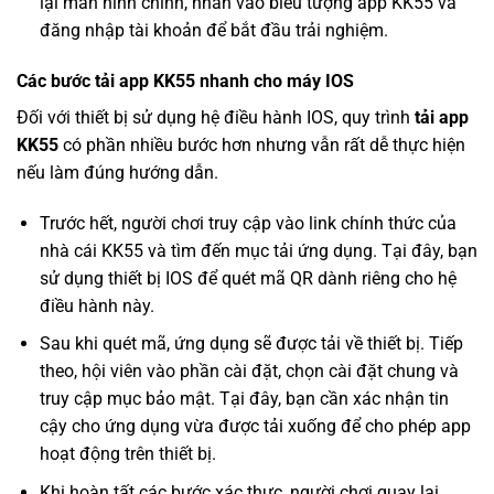
lại màn hình chính, nhấn vào biểu tượng app KK55 và
đăng nhập tài khoản để bắt đầu trải nghiệm.
Các bước tải app KK55 nhanh cho máy IOS
Đối với thiết bị sử dụng hệ điều hành IOS, quy trình
tải app
KK55
có phần nhiều bước hơn nhưng vẫn rất dễ thực hiện
nếu làm đúng hướng dẫn.
Trước hết, người chơi truy cập vào link chính thức của
nhà cái KK55 và tìm đến mục tải ứng dụng. Tại đây, bạn
sử dụng thiết bị IOS để quét mã QR dành riêng cho hệ
điều hành này.
Sau khi quét mã, ứng dụng sẽ được tải về thiết bị. Tiếp
theo, hội viên vào phần cài đặt, chọn cài đặt chung và
truy cập mục bảo mật. Tại đây, bạn cần xác nhận tin
cậy cho ứng dụng vừa được tải xuống để cho phép app
hoạt động trên thiết bị.
Khi hoàn tất các bước xác thực, người chơi quay lại