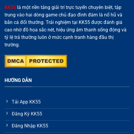
KK55
là một nền tảng giải trí trực tuyến chuyên biệt, tập
trung vào hai dòng game chủ đạo đình đám là nổ hũ và
bắn cá đổi thưởng. Trải nghiệm tại KK55 được đánh giá
cao nhờ đồ họa sắc nét, hiệu ứng âm thanh sống động và
tỷ lệ trả thưởng luôn ở mức cạnh tranh hàng đầu thị
trường.
HƯỚNG DẪN
Tải App KK55
Đăng Ký KK55
Đăng Nhập KK55