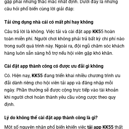
gặp phải những thắc mắc nhất định. Dưới đây là những
câu hỏi phổ biến cùng lời giải đáp:
Tải ứng dụng nhà cái có mất phí hay không
Câu trả lời là không. Việc tải và cài đặt app
KK5
5 hoàn
toàn miễn phí. Người chơi không phải trả bất kỳ chi phí nào
trong suốt quá trình này. Ngoài ra, đội ngũ chăm sóc khách
hàng luôn sẵn sàng hỗ trợ nếu hội viên gặp khó khăn.
Cài đặt app thành công có được ưu đãi gì không
Có. Hiện nay,
KK55
đang triển khai nhiều chương trình ưu
đãi dành riêng cho hội viên tải app và đăng nhập mỗi
ngày. Phần thưởng sẽ được cộng trực tiếp vào tài khoản
khi người chơi hoàn thành yêu cầu vòng cược theo quy
định.
Lý do không thể cài đặt app thành công là gì?
Một số nguyên nhân phổ biến khiến việc
tải app KK55
thất