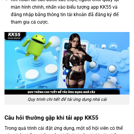
màn hình chính, nhấn vào biểu tượng app KK55 và
đăng nhập bằng thông tin tài khoản đã đăng ký để
tham gia cá cược.
Quy trình chi tiết để tải ứng dụng nhà cái
Câu hỏi thường gặp khi tải app KK55
Trong quá trình cài đặt ứng dụng, một số hội viên có thể