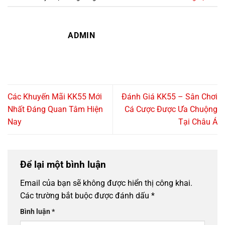
ADMIN
Các Khuyến Mãi KK55 Mới
Đánh Giá KK55 – Sân Chơi
Nhất Đáng Quan Tâm Hiện
Cá Cược Được Ưa Chuộng
Nay
Tại Châu Á
Để lại một bình luận
Email của bạn sẽ không được hiển thị công khai.
Các trường bắt buộc được đánh dấu
*
Bình luận
*