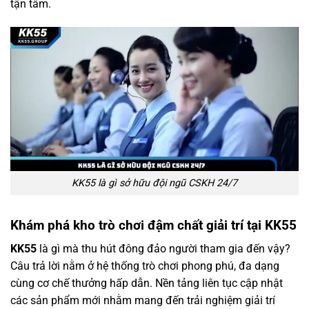
tận tâm.
KK55 là gì sở hữu đội ngũ CSKH 24/7
Khám phá kho trò chơi đậm chất giải trí tại KK55
KK55
là gì mà thu hút đông đảo người tham gia đến vậy?
Câu trả lời nằm ở hệ thống trò chơi phong phú, đa dạng
cùng cơ chế thưởng hấp dẫn. Nền tảng liên tục cập nhật
các sản phẩm mới nhằm mang đến trải nghiệm giải trí