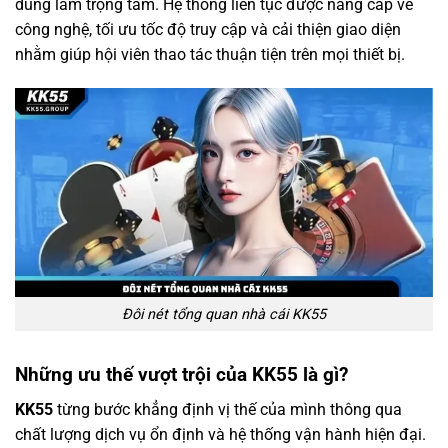
dùng làm trọng tâm. Hệ thống liên tục được nâng cấp về
công nghệ, tối ưu tốc độ truy cập và cải thiện giao diện
nhằm giúp hội viên thao tác thuận tiện trên mọi thiết bị.
Đôi nét tổng quan nhà cái KK55
Những ưu thế vượt trội của KK55 là gì?
KK55
từng bước khẳng định vị thế của mình thông qua
chất lượng dịch vụ ổn định và hệ thống vận hành hiện đại.