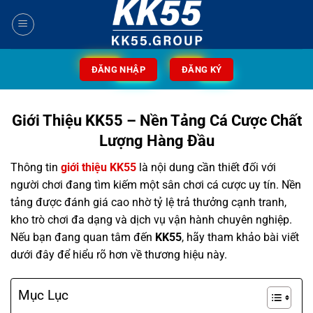
Bỏ
qua
nội
dung
ĐĂNG NHẬP
ĐĂNG KÝ
Giới Thiệu KK55 – Nền Tảng Cá Cược Chất
Lượng Hàng Đầu
Thông tin
giới thiệu KK55
là nội dung cần thiết đối với
người chơi đang tìm kiếm một sân chơi cá cược uy tín. Nền
tảng được đánh giá cao nhờ tỷ lệ trả thưởng cạnh tranh,
kho trò chơi đa dạng và dịch vụ vận hành chuyên nghiệp.
Nếu bạn đang quan tâm đến
KK55
, hãy tham khảo bài viết
dưới đây để hiểu rõ hơn về thương hiệu này.
Mục Lục