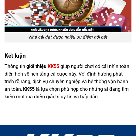
Nhà cái đạt được nhiều ưu điểm nổi bật
Kết luận
Thông tin
giới thiệu
KK55
giúp người chơi có cái nhìn toàn
diện hơn về nền tảng cá cược này. Với định hướng phát
triển rõ ràng, dịch vụ chuyên nghiệp và hệ thống vận hành
an toàn,
KK55
là lựa chọn phù hợp cho những ai đang tìm
kiếm một địa điểm giải trí uy tín và hấp dẫn.