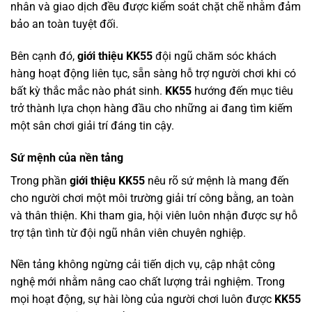
nhân và giao dịch đều được kiểm soát chặt chẽ nhằm đảm
bảo an toàn tuyệt đối.
Bên cạnh đó,
giới thiệu KK55
đội ngũ chăm sóc khách
hàng hoạt động liên tục, sẵn sàng hỗ trợ người chơi khi có
bất kỳ thắc mắc nào phát sinh.
KK55
hướng đến mục tiêu
trở thành lựa chọn hàng đầu cho những ai đang tìm kiếm
một sân chơi giải trí đáng tin cậy.
Sứ mệnh của nền tảng
Trong phần
giới thiệu KK55
nêu rõ sứ mệnh là mang đến
cho người chơi một môi trường giải trí công bằng, an toàn
và thân thiện. Khi tham gia, hội viên luôn nhận được sự hỗ
trợ tận tình từ đội ngũ nhân viên chuyên nghiệp.
Nền tảng không ngừng cải tiến dịch vụ, cập nhật công
nghệ mới nhằm nâng cao chất lượng trải nghiệm. Trong
mọi hoạt động, sự hài lòng của người chơi luôn được
KK55